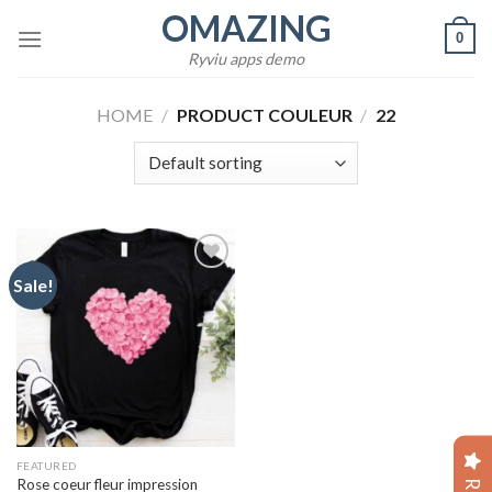
Skip
OMAZING
0
to
Ryviu apps demo
content
HOME
/
PRODUCT COULEUR
/
22
Sale!
Add to
wishlist
FEATURED
Rose coeur fleur impression