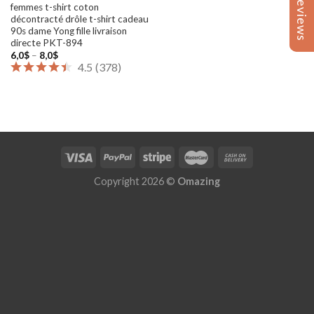
Reviews
Reviews
femmes t-shirt coton
décontracté drôle t-shirt cadeau
90s dame Yong fille livraison
directe PKT-894
Price
6,0
$
–
8,0
$
range:
4.5
(
378
)
6,0$
through
8,0$
Copyright 2026 ©
Omazing