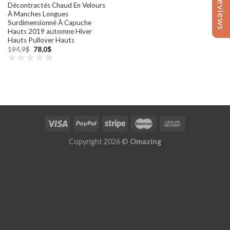
Reviews
Reviews
Décontractés Chaud En Velours
À Manches Longues
Surdimensionné À Capuche
Hauts 2019 automne Hiver
Hauts Pullover Hauts
Original
Current
194,9
$
78,0
$
price
price
was:
is:
194,9$.
78,0$.
Copyright 2026 ©
Omazing