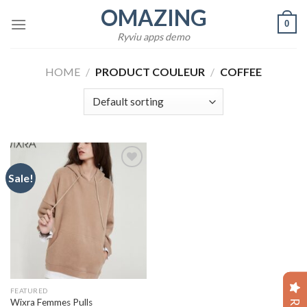
Skip
OMAZING
0
to
Ryviu apps demo
content
HOME
/
PRODUCT COULEUR
/
COFFEE
Sale!
Add to
wishlist
FEATURED
Wixra Femmes Pulls