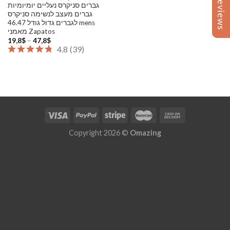
Reviews
Reviews
גברים סניקרס נעליים יומיומיות
גברים מעצב לנשימה סניקרס
לגברים גדול גודל 46.47 mens
מאמני Zapatos
Price
19,8
$
–
47,8
$
range:
4.8
(
39
)
19,8$
through
47,8$
Copyright 2026 ©
Omazing