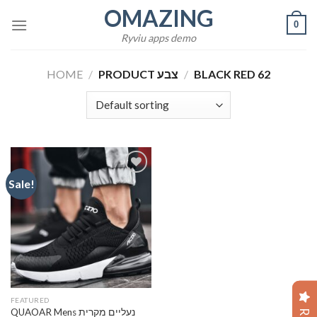
Skip
OMAZING
0
to
Ryviu apps demo
content
HOME
/
PRODUCT צבע
/
BLACK RED 62
Sale!
Add to
wishlist
FEATURED
QUAOAR Mens נעליים מקרית