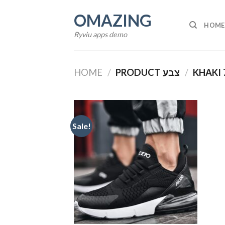
Skip
OMAZING
to
HOME
content
Ryviu apps demo
HOME
/
PRODUCT צבע
/
KHAKI 
Sale!
Add to
wishlist