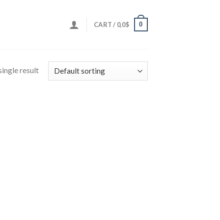
0
CART /
0,0
$
ingle result