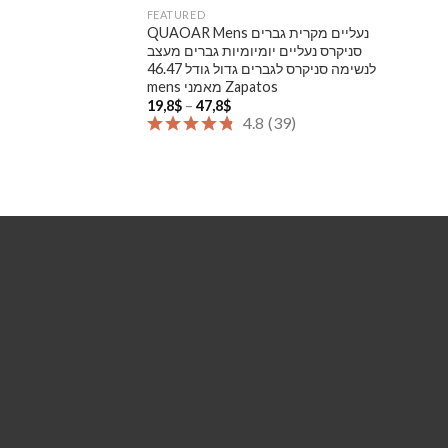
FEATURED
QUAOAR Mens נעליים מקרית גברים
סניקרס נעליים יומיומיות גברים מעצב
לנשימה סניקרס לגברים גדול גודל 46.47
mens מאמני Zapatos
Price
19,8
$
–
47,8
$
range:
4.8
(
39
)
19,8$
through
47,8$