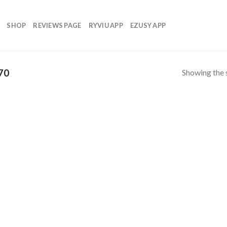
SHOP
REVIEWS PAGE
RYVIU APP
EZUSY APP
Showing the s
70